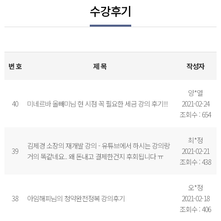
수강후기
번 호
제 목
작성자
양*열
40
미네르바 올빼미님 현 시점 꼭 필요한 세금 강의 후기!!!
2021-02-24
조회수 : 654
최*정
김제경 소장의 재개발 강의 - 유튜브에서 하시는 강의랑
39
2021-02-21
거의 똑같네요.. 왜 돈내고 결제한건지 후회됩니다 ㅠ
조회수 : 438
오*정
38
아임해피님의 청약완전정복 강의후기
2021-02-18
조회수 : 406