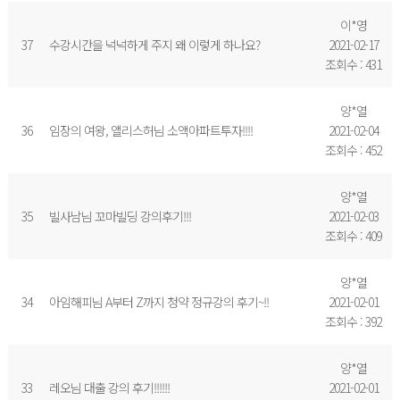
이*영
37
수강시간을 넉넉하게 주지 왜 이렇게 하나요?
2021-02-17
조회수 : 431
양*열
36
임장의 여왕, 앨리스허님 소액아파트투자!!!!
2021-02-04
조회수 : 452
양*열
35
빌사남님 꼬마빌딩 강의후기!!!
2021-02-03
조회수 : 409
양*열
34
아임해피님 A부터 Z까지 청약 정규강의 후기~!!
2021-02-01
조회수 : 392
양*열
33
레오님 대출 강의 후기!!!!!!
2021-02-01