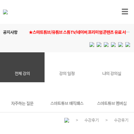
☰
공지사항
★스마트튜브/유튜브 스튜TV/네이버 프리미엄 콘텐츠 유료 서비
스 안내★
전체 강의
강의 일정
나의 강의실
자주하는 질문
스마트튜브 매직패스
스마트튜브 멤버십
>
수강후기
>
수강후기