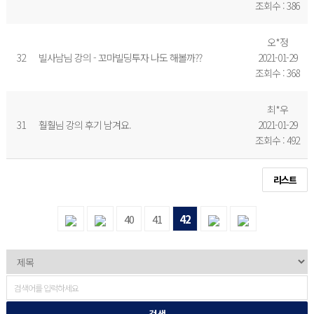
조회수 : 386
오*정
32
빌사남님 강의 - 꼬마빌딩투자 나도 해볼까??
2021-01-29
조회수 : 368
최*우
31
훨훨님 강의 후기 남겨요.
2021-01-29
조회수 : 492
리스트
40
41
42
검 색