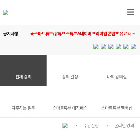
☰
공지사항
★스마트튜브/유튜브 스튜TV/네이버 프리미엄 콘텐츠 유료 서비
스 안내★
전체 강의
강의 일정
나의 강의실
자주하는 질문
스마트튜브 매직패스
스마트튜브 멤버십
>
수강신청
>
온라인 강의