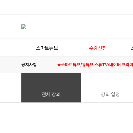
스마트튜브
수강신청
회사소개
전체 강의
공지사항
★스마트튜브/유튜브 스튜TV/네이버 프리미
오프라인 강의
온라인 강의
스마트튜브 매직패스
전체 강의
강의 일정
무료 강의
강의일정