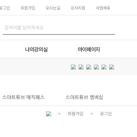
로그인
회원가입
오시는길
강사지원
사업제휴
나의강의실
마이페이지
나의 강의실
주문내역
동영상 재생문제 해결
장바구니
나의포인트
쿠폰함
스마트튜브 매직패스
스마트튜브 멤버십
>
회원가입
>
로그인