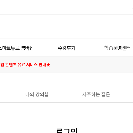
스마트튜브 멤버십
수강후기
학습운영센터
스마트튜브 멤버십
수강후기
공지사항
엄 콘텐츠 유료 서비스 안내★
멤버십 가입하기
1:1문의
서비스 이용안내
자주하는 질문
멤버십 콘텐츠
사업제휴
나의 강의실
자주하는 질문
멤버십 자료실
부동산 핫이슈
로그인