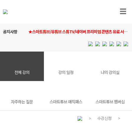
☰
공지사항
★스마트튜브/유튜브 스튜TV/네이버 프리미엄 콘텐츠 유료 서비
스 안내★
전체 강의
강의 일정
나의 강의실
자주하는 질문
스마트튜브 매직패스
스마트튜브 멤버십
>
수강신청
>